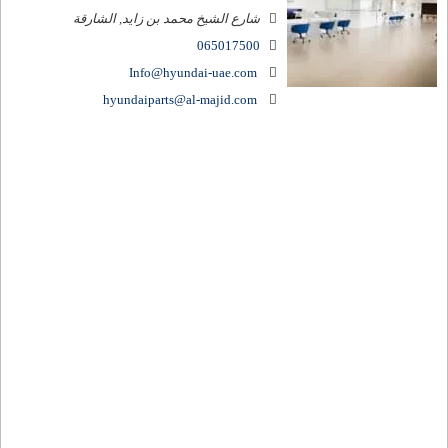
شارع الشيخ محمد بن زايد
,
الشارقة
065017500
Info@hyundai-uae.com
hyundaiparts@al-majid.com
مركز خدمة هيونداي – القوز
ساعات العمل: الاثنين ~ السبت 7:30 صباحًا ~
05:00 مساءً الأحد: مغلق
شارع الشيخ زايد
,
دبي
043476655
Info@hyundai-uae.com
مركز خدمة هيونداي – أم رمول
ساعات العمل: الاثنين ~ السبت 7:30 صباحًا ~
05:00 مساءً الأحد: مغلق