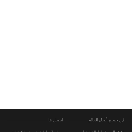
شارع 17 24 - أم رمول
,
دبي
042856979
Info@hyundai-uae.com
مركز خدمة هيونداي – رأس الخور
ساعات العمل: الاثنين ~ الأحد 7:30 صباحًا ~
05:00 مساءً
شارع رأس الخور - منطقة رأس الخور الصناعية
,
دبي
043204488
Info@hyundai-uae.com
مركز خدمة هيونداي – الفجيرة
في جميع أنحاء العالم
اتصل بنا
ساعات العمل: الاثنين ~ السبت 7:30 صباحًا ~
05:00 مساءً الأحد: مغلق