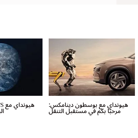
هيونداي مع بوسطون دينامكس:
مرحبًا بكم في مستقبل التنقل
الب