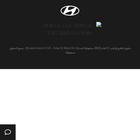
حقوق الطبع والنشر ⓒ لعام 2022 محفوظة لشركة Hyundai motor UAE - Juma Al Majid Est.. جميع الحقوق
محفوظة.