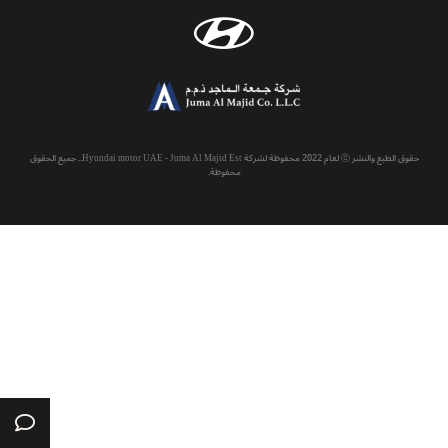
حقوق الطبع والنشر ⓒ لعام 2022 محفوظة لشركة Hyundai motor UAE - Juma Al Majid Est.. جميع الحقوق
محفوظة.