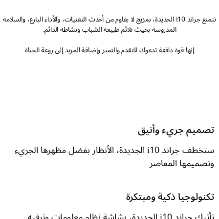
تتمتع جراند i10 الجديدة، بمزيج لا يقاوم من أحدث التقنيات، والأداء البارع، والسلامة
المدروسة بحيث تلائم طبيعة الشباب ونشاطه الدائم.
إنها قوة دافعة تدعوك للتقدم والتميز وإضافة المزيد إلى روعة الحياة
تصميم جريء وأنيق
ستخطف جراند i10 الجديدة، الأنظار بفضل مظهرها الجريء
وتصميمها المعاصر
تكنولوجيا ذكية ومبتكرة
تأتيك جراند i10 الجديدة، بشاشة نظام معلومات وترفيه