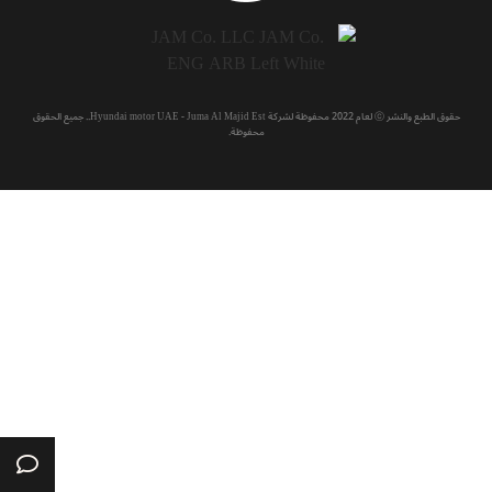
حقوق الطبع والنشر ⓒ لعام 2022 محفوظة لشركة Hyundai motor UAE - Juma Al Majid Est.. جميع الحقوق
محفوظة.