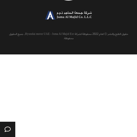
حقوق الطبع والنشر ⓒ لعام 2022 محفوظة لشركة Hyundai motor UAE - Juma Al Majid Est.. جميع الحقوق
محفوظة.