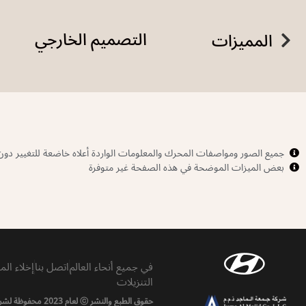
التصميم الخارجي
المميزات
جميع الصور ومواصفات المحرك والمعلومات الواردة أعلاه خاضعة للتغيير دو
بعض الميزات الموضحة في هذه الصفحة غير متوفرة
في جميع أنحاء العالم
اتصل بنا
إخلاء الم
التنزيلات
حقوق الطبع والنشر ⓒ لعام 2023 محفوظة لشركة Hyundai motor UAE - Juma Al Majid Est.. جميع الحقوق محفوظة.