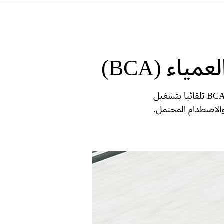
ء (BCA)
يستخدم BCA الرادار لمراقبة نقاطك العمياء، وإذا اكتشفت سيارة في النقطة العمياء أثناء وميض إشارة الانعطاف، فسيقوم BCA تلقائيا بتشغيل
والاصطدام المحتمل.