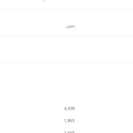
بنزين
4,500
1,865
1,665