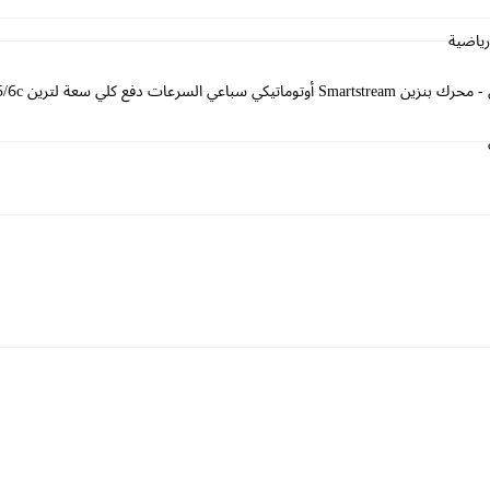
رياضية
Sm أوتوماتيكي سباعي السرعات دفع كلي سعة لترين EURO 3/4/5/6/6c ( اساسي )