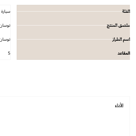
الفئة
سيارة 
ملصق المنتج
توسان - محرك بنزين artstream
اسم الطراز
توسان
المقاعد
5
الأداء